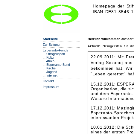
Homepage der Stif
IBAN DE81 3546 11
Startseite
Herzlich willkommen auf der 
Zur Stiftung
Aktuelle Neuigkeiten für d
Esperanto-Fonds
...
Ortsgruppen
...
Kultur
...
Afrika
...
Esperanto-Bund
...
Kirche
...
Jugend
...
Internet
Kontakt
Impressum