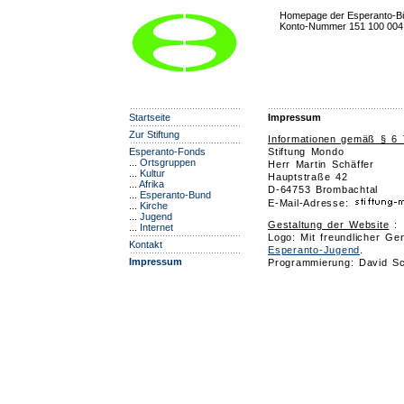
Homepage der Esperanto-Bür
Konto-Nummer 151 100 004 be
Startseite
Impressum
Zur Stiftung
Informationen gemäß § 6 
Stiftung Mondo
Esperanto-Fonds
...
Ortsgruppen
Herr Martin Schäffer
...
Kultur
Hauptstraße 42
...
Afrika
D-64753 Brombachtal
...
Esperanto-Bund
E-Mail-Adresse:
...
Kirche
...
Jugend
Gestaltung der Website
:
...
Internet
Logo: Mit freundlicher G
Kontakt
Esperanto-Jugend
.
Impressum
Programmierung: David Sch